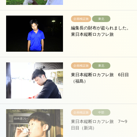
企画検証旅
東北
編集長の財布が盗られました。
東日本縦断ロカフレ旅
企画検証旅
東北
東日本縦断ロカフレ旅 6日目
（福島）
企画検証旅
中部
東日本縦断ロカフレ旅 7〜9
日目（新潟）