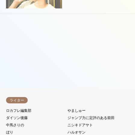
企画検証旅
中部
東日本縦断ロカフレ旅 10日
目（富山～石川）
45件中 1〜16件を表示


ライター
ロカフレ編集部
やましゅー
ダイソン後藤
ジャンプ力に定評のある前田
中馬さりの
ニシキドアヤト
ぼり
ハルオサン