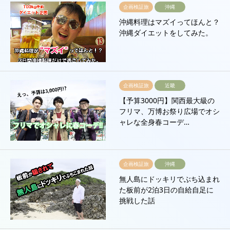
企画検証旅
沖縄
沖縄料理はマズイってほんと？
沖縄ダイエットをしてみた。
企画検証旅
近畿
【予算3000円】関西最大級の
フリマ、万博お祭り広場でオシ
ャレな全身春コーデ…
企画検証旅
沖縄
無人島にドッキリでぶち込まれ
た板前が2泊3日の自給自足に
挑戦した話