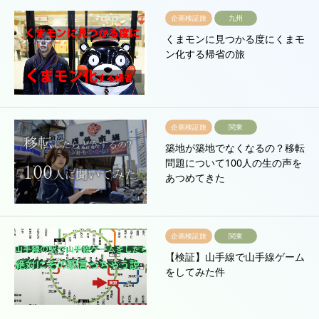
企画検証旅
九州
くまモンに見つかる度にくまモ
ン化する帰省の旅
企画検証旅
関東
築地が築地でなくなるの？移転
問題について100人の生の声を
あつめてきた
企画検証旅
関東
【検証】山手線で山手線ゲーム
をしてみた件