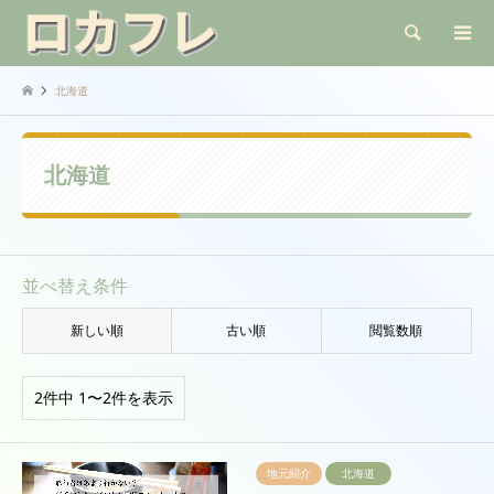
検索
北海道
北海道
並べ替え条件
新しい順
古い順
閲覧数順
2件中 1〜2件を表示
地元紹介
北海道