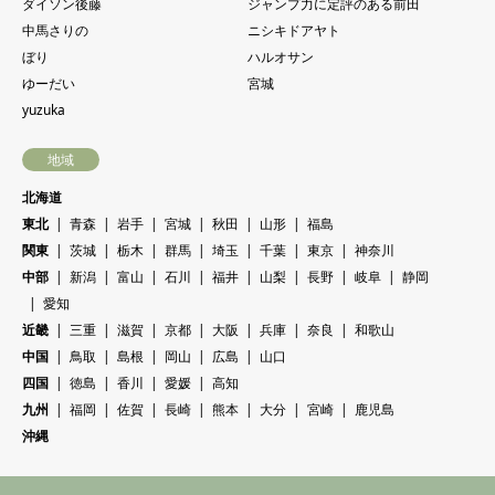
ダイソン後藤
ジャンプ力に定評のある前田
中馬さりの
ニシキドアヤト
ぼり
ハルオサン
ゆーだい
宮城
yuzuka
地域
北海道
東北
青森
岩手
宮城
秋田
山形
福島
関東
茨城
栃木
群馬
埼玉
千葉
東京
神奈川
中部
新潟
富山
石川
福井
山梨
長野
岐阜
静岡
愛知
近畿
三重
滋賀
京都
大阪
兵庫
奈良
和歌山
中国
鳥取
島根
岡山
広島
山口
四国
徳島
香川
愛媛
高知
九州
福岡
佐賀
長崎
熊本
大分
宮崎
鹿児島
沖縄