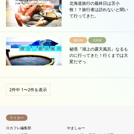
北海道旅行の最終日は苫小
牧！？旅行者は訪れないと聞い
て行ってきた。
観光地
北海道
秘境『湖上の露天風呂』なるも
のに行ってきた！行くまでは大
変だぞっ
2件中 1〜2件を表示
ライター
ロカフレ編集部
やましゅー