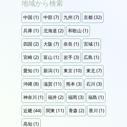
地域から検索
中国
(1)
中部
(7)
九州
(7)
京都
(32)
兵庫
(1)
北海道
(2)
和歌山
(1)
四国
(2)
大阪
(7)
奈良
(1)
宮城
(1)
宮崎
(2)
富山
(1)
岩手
(3)
広島
(1)
愛知
(1)
新潟
(1)
東京
(10)
東北
(7)
沖縄
(8)
滋賀
(11)
熊本
(3)
石川
(3)
神奈川
(1)
福井
(2)
福岡
(3)
福島
(1)
近畿
(44)
関東
(11)
青森
(2)
香川
(1)
高知
(1)