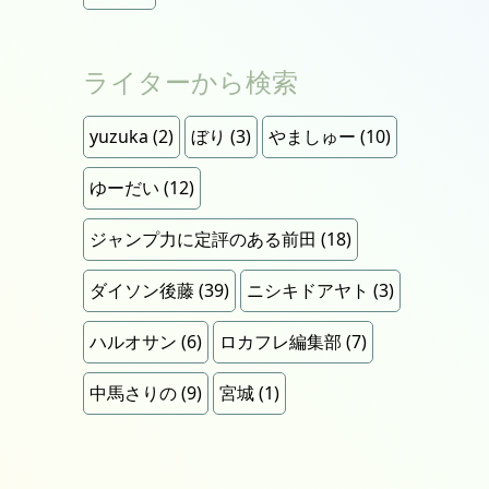
ライターから検索
yuzuka
(2)
ぼり
(3)
やましゅー
(10)
ゆーだい
(12)
ジャンプ力に定評のある前田
(18)
ダイソン後藤
(39)
ニシキドアヤト
(3)
ハルオサン
(6)
ロカフレ編集部
(7)
中馬さりの
(9)
宮城
(1)