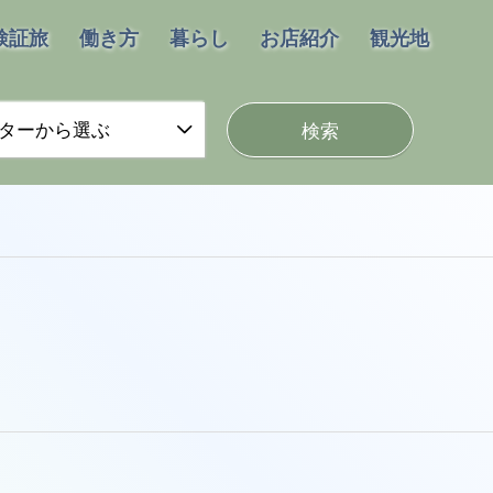
検証旅
働き方
暮らし
お店紹介
観光地
ターから選ぶ