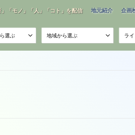
地元紹介
企画
所」「モノ」「人」「コト」を配信
ら選ぶ
地域から選ぶ
ライ