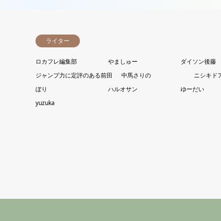
ライター
ロカフレ編集部
やましゅー
ダイソン後藤
ジャンプ力に定評のある前田
中馬さりの
ニシキド
ぼり
ハルオサン
ゆーだい
yuzuka