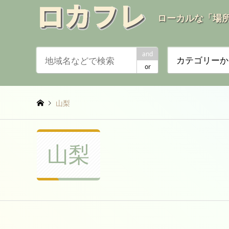
ローカルな「場
and
カテゴリーか
or
山梨
山梨