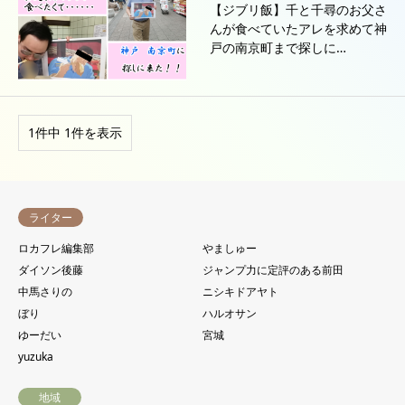
【ジブリ飯】千と千尋のお父さ
んが食べていたアレを求めて神
戸の南京町まで探しに…
1件中 1件を表示
ライター
ロカフレ編集部
やましゅー
ダイソン後藤
ジャンプ力に定評のある前田
中馬さりの
ニシキドアヤト
ぼり
ハルオサン
ゆーだい
宮城
yuzuka
地域