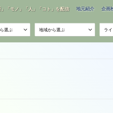
地元紹介
企画
所」「モノ」「人」「コト」を配信
ら選ぶ
地域から選ぶ
ライ