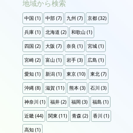
地域から検索
中国
(1)
中部
(7)
九州
(7)
京都
(32)
兵庫
(1)
北海道
(2)
和歌山
(1)
四国
(2)
大阪
(7)
奈良
(1)
宮城
(1)
宮崎
(2)
富山
(1)
岩手
(3)
広島
(1)
愛知
(1)
新潟
(1)
東京
(10)
東北
(7)
沖縄
(8)
滋賀
(11)
熊本
(3)
石川
(3)
神奈川
(1)
福井
(2)
福岡
(3)
福島
(1)
近畿
(44)
関東
(11)
青森
(2)
香川
(1)
高知
(1)