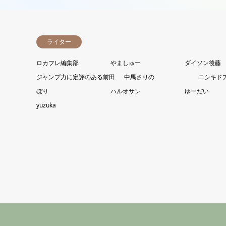
ライター
ロカフレ編集部
やましゅー
ダイソン後藤
ジャンプ力に定評のある前田
中馬さりの
ニシキド
ぼり
ハルオサン
ゆーだい
yuzuka