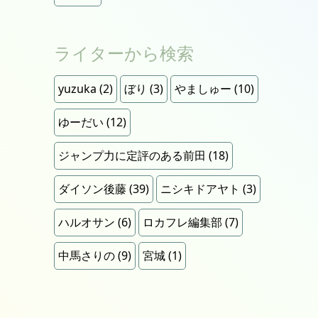
ライターから検索
yuzuka
(2)
ぼり
(3)
やましゅー
(10)
ゆーだい
(12)
ジャンプ力に定評のある前田
(18)
ダイソン後藤
(39)
ニシキドアヤト
(3)
ハルオサン
(6)
ロカフレ編集部
(7)
中馬さりの
(9)
宮城
(1)