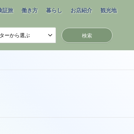
検証旅
働き方
暮らし
お店紹介
観光地
ターから選ぶ