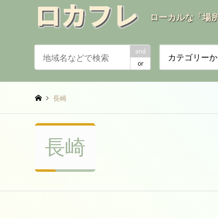
ローカルな「場
and
カテゴリーか
or
長崎
長崎