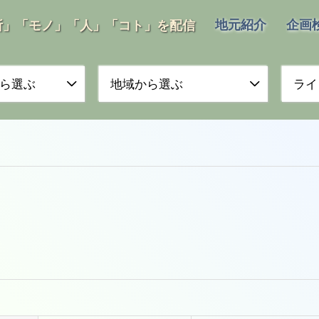
地元紹介
企画
所」「モノ」「人」「コト」を配信
ら選ぶ
地域から選ぶ
ライ