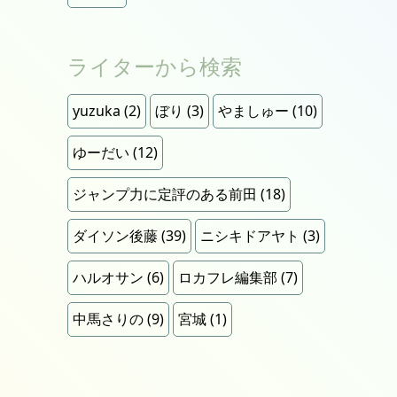
ライターから検索
yuzuka
(2)
ぼり
(3)
やましゅー
(10)
ゆーだい
(12)
ジャンプ力に定評のある前田
(18)
ダイソン後藤
(39)
ニシキドアヤト
(3)
ハルオサン
(6)
ロカフレ編集部
(7)
中馬さりの
(9)
宮城
(1)