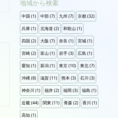
地域から検索
中国
(1)
中部
(7)
九州
(7)
京都
(32)
兵庫
(1)
北海道
(2)
和歌山
(1)
四国
(2)
大阪
(7)
奈良
(1)
宮城
(1)
宮崎
(2)
富山
(1)
岩手
(3)
広島
(1)
愛知
(1)
新潟
(1)
東京
(10)
東北
(7)
沖縄
(8)
滋賀
(11)
熊本
(3)
石川
(3)
神奈川
(1)
福井
(2)
福岡
(3)
福島
(1)
近畿
(44)
関東
(11)
青森
(2)
香川
(1)
高知
(1)