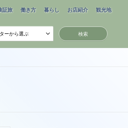
検証旅
働き方
暮らし
お店紹介
観光地
ターから選ぶ