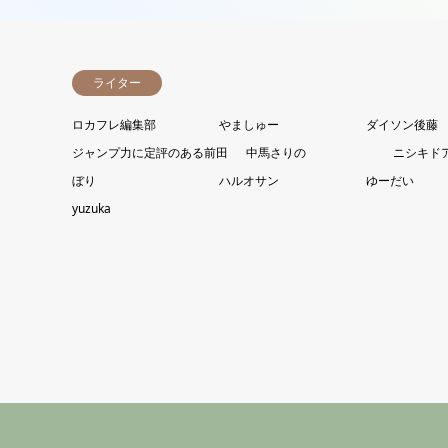
ライター
ロカフレ編集部
やましゅー
ダイソン後藤
ジャンプ力に定評のある前田
中馬さりの
ニシキド
ぼり
ハルオサン
ゆーだい
yuzuka