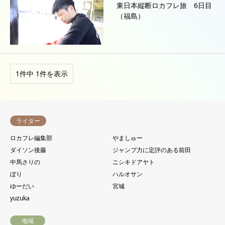
東日本縦断ロカフレ旅 6日目
（福島）
1件中 1件を表示
ライター
ロカフレ編集部
やましゅー
ダイソン後藤
ジャンプ力に定評のある前田
中馬さりの
ニシキドアヤト
ぼり
ハルオサン
ゆーだい
宮城
yuzuka
地域