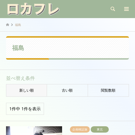
検索
福島
福島
並べ替え条件
新しい順
古い順
閲覧数順
1件中 1件を表示
企画検証旅
東北