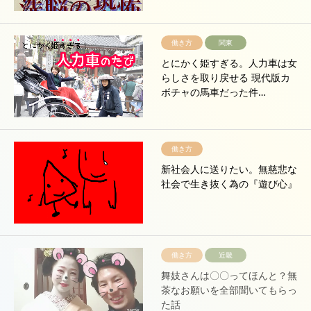
働き方
関東
とにかく姫すぎる。人力車は女
らしさを取り戻せる 現代版カ
ボチャの馬車だった件…
働き方
新社会人に送りたい。無慈悲な
社会で生き抜く為の『遊び心』
働き方
近畿
舞妓さんは〇〇ってほんと？無
茶なお願いを全部聞いてもらっ
た話