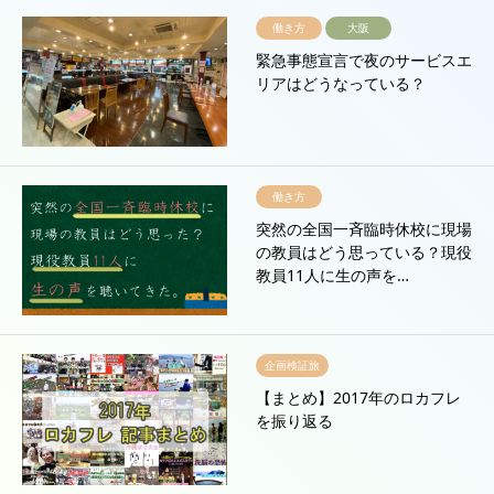
働き方
大阪
緊急事態宣言で夜のサービスエ
リアはどうなっている？
働き方
突然の全国一斉臨時休校に現場
の教員はどう思っている？現役
教員11人に生の声を…
企画検証旅
【まとめ】2017年のロカフレ
を振り返る