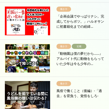
働き方
「企画会議でやっぱりナシ。完
成してからボツ。」ハルオサン
に初書籍化までの経緯…
働き方
近畿
『動物園は僕の夢だから……』
アルバイト代に動物をもらって
いた少年は今も少年の…
働き方
風俗で働くこと（後編）-「過
去」を背負う、覚悟をしろ-