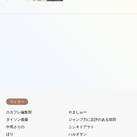
働き方
近畿
オモロ川だいすけという路上ギ
ャグ師に一日密着した話
16件中 1〜16件を表示
ライター
ロカフレ編集部
やましゅー
ダイソン後藤
ジャンプ力に定評のある前田
中馬さりの
ニシキドアヤト
ぼり
ハルオサン