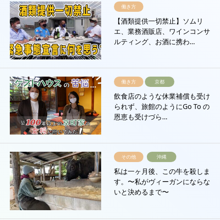
働き方
【酒類提供一切禁止】ソムリ
エ、業務酒販店、ワインコンサ
ルティング、お酒に携わ…
働き方
京都
飲食店のような休業補償も受け
られず、旅館のようにGo To の
恩恵も受けづら…
その他
沖縄
私は一ヶ月後、この牛を殺しま
す。〜私がヴィーガンにならな
いと決めるまで〜