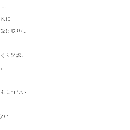
……
別れに
が受け取りに。
っそり黙認。
に。
かもしれない
リ
ない