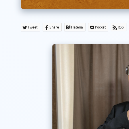
Tweet
Share
Hatena
Pocket
RSS