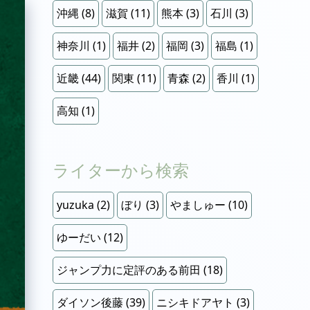
沖縄
(8)
滋賀
(11)
熊本
(3)
石川
(3)
神奈川
(1)
福井
(2)
福岡
(3)
福島
(1)
近畿
(44)
関東
(11)
青森
(2)
香川
(1)
高知
(1)
ライターから検索
yuzuka
(2)
ぼり
(3)
やましゅー
(10)
ゆーだい
(12)
ジャンプ力に定評のある前田
(18)
ダイソン後藤
(39)
ニシキドアヤト
(3)