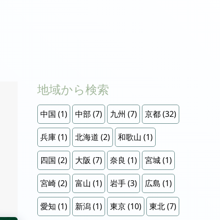
地域から検索
中国
(1)
中部
(7)
九州
(7)
京都
(32)
兵庫
(1)
北海道
(2)
和歌山
(1)
四国
(2)
大阪
(7)
奈良
(1)
宮城
(1)
宮崎
(2)
富山
(1)
岩手
(3)
広島
(1)
愛知
(1)
新潟
(1)
東京
(10)
東北
(7)