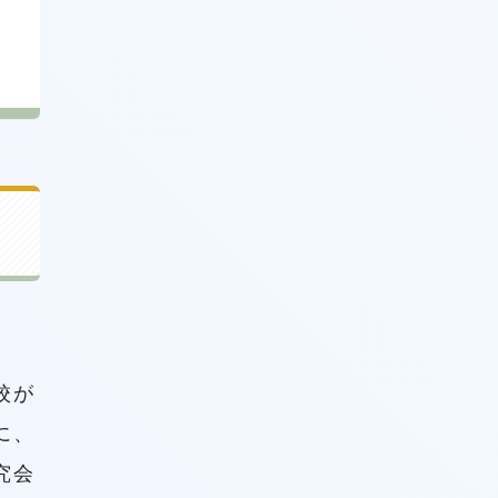
校が
に、
究会