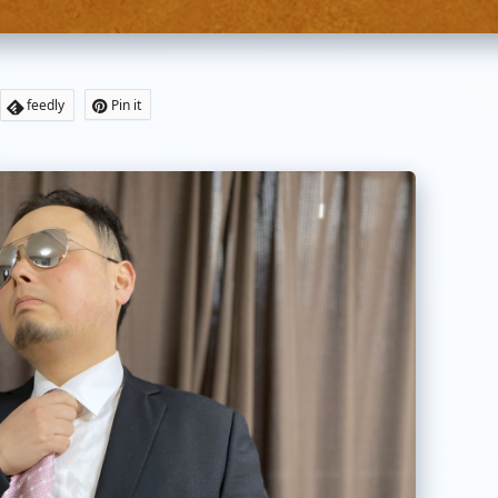
feedly
Pin it