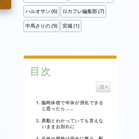
ハルオサン
(6)
ロカフレ編集部
(7)
中馬さりの
(9)
宮城
(1)
目次
Toggle Table of Cont
臨時休校で年休が消化できる
と思ったら……
異動とわかっていても言えな
いままお別れに
生徒の登校は完全に禁止。配