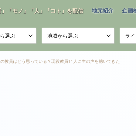
地元紹介
企画
所」「モノ」「人」「コト」を配信
ら選ぶ
地域から選ぶ
ライ
の教員はどう思っている？現役教員11人に生の声を聴いてきた