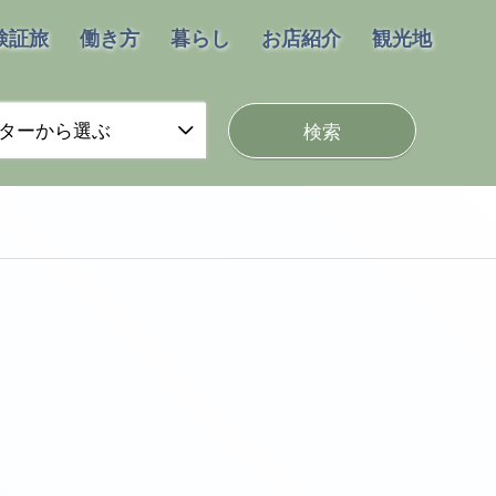
検証旅
働き方
暮らし
お店紹介
観光地
ターから選ぶ