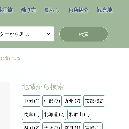
検証旅
働き方
暮らし
お店紹介
観光地
ターから選ぶ
ナに負けるな）
地域から検索
中国
(1)
中部
(7)
九州
(7)
京都
(32)
兵庫
(1)
北海道
(2)
和歌山
(1)
四国
(2)
大阪
(7)
奈良
(1)
宮城
(1)