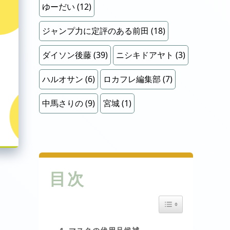
ゆーだい
(12)
ジャンプ力に定評のある前田
(18)
ダイソン後藤
(39)
ニシキドアヤト
(3)
ハルオサン
(6)
ロカフレ編集部
(7)
中馬さりの
(9)
宮城
(1)
目次
Toggle Table of Cont