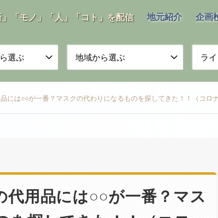
地元紹介
企画
所」「モノ」「人」「コト」を配信
ら選ぶ
地域から選ぶ
ライ
品には○○が一番？マスクの代わりになるものを探してきた！！（コロ
の代用品には○○が一番？マス