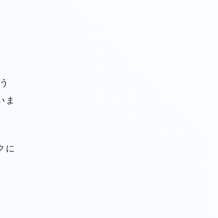
う
いま
クに