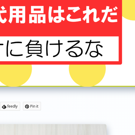
feedly
Pin it