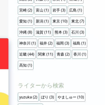
宮崎
(2)
富山
(1)
岩手
(3)
広島
(1)
愛知
(1)
新潟
(1)
東京
(10)
東北
(7)
沖縄
(8)
滋賀
(11)
熊本
(3)
石川
(3)
神奈川
(1)
福井
(2)
福岡
(3)
福島
(1)
近畿
(44)
関東
(11)
青森
(2)
香川
(1)
高知
(1)
ライターから検索
yuzuka
(2)
ぼり
(3)
やましゅー
(10)