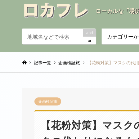
ローカルな「場
and
カテゴリーか
or
記事一覧
企画検証旅
【花粉対策】マスクの代用
企画検証旅
【花粉対策】マスク