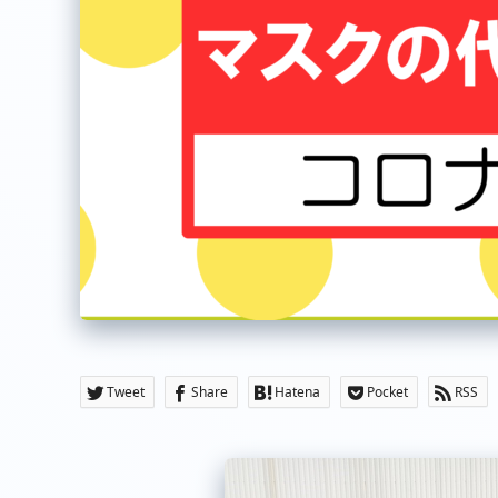
Tweet
Share
Hatena
Pocket
RSS