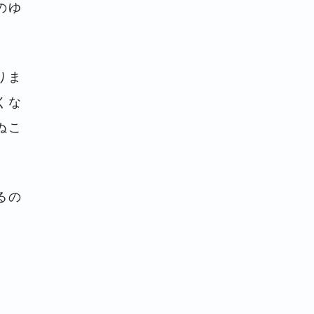
のゆ
りま
くな
ぬこ
るの