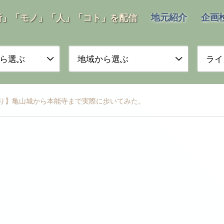
地元紹介
企画
所」「モノ」「人」「コト」を配信
ら選ぶ
地域から選ぶ
ライ
り】亀山城から本能寺まで実際に歩いてみた。