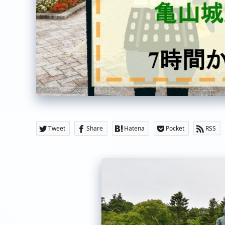
Tweet
Share
Hatena
Pocket
RSS