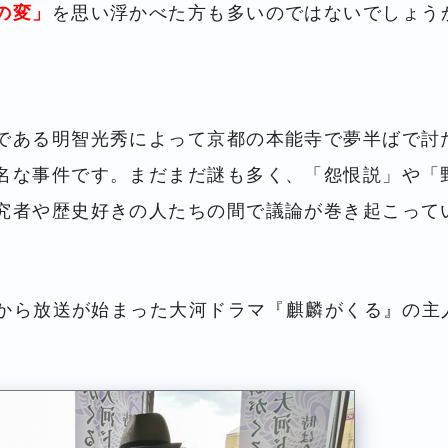
の変」
を思い浮かべた方も多いのではないでしょう
である明智光秀によって京都の本能寺で夢半ばで討
名な事件です。まだまだ謎も多く、「怨恨説」や「
究者や歴史好きの人たちの間で議論が巻き起こって
月から放送が始まった大河ドラマ『麒麟がくる』の主