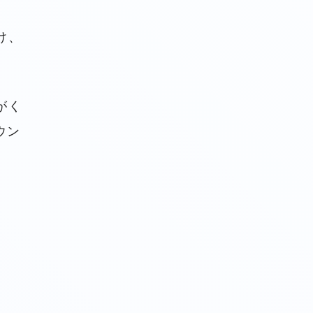
け、
がく
ウン