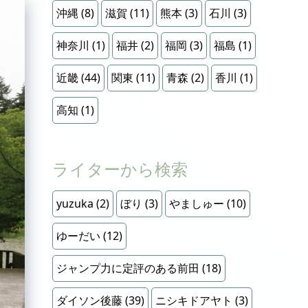
沖縄
(8)
滋賀
(11)
熊本
(3)
石川
(3)
神奈川
(1)
福井
(2)
福岡
(3)
福島
(1)
近畿
(44)
関東
(11)
青森
(2)
香川
(1)
高知
(1)
ライターから検索
yuzuka
(2)
ぼり
(3)
やましゅー
(10)
ゆーだい
(12)
ジャンプ力に定評のある前田
(18)
ダイソン後藤
(39)
ニシキドアヤト
(3)