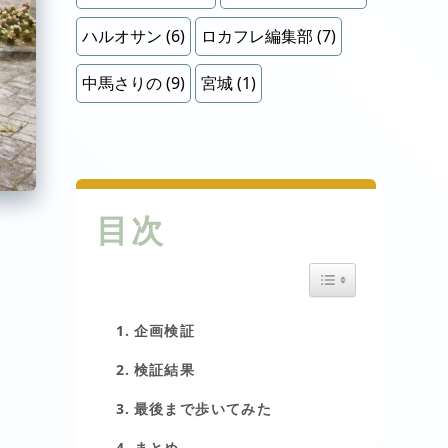
ハルオサン
(6)
ロカフレ編集部
(7)
中馬さりの
(9)
宮城
(1)
目次
Toggle Table of Cont
企画検証
検証結果
最後まで歩いてみた
まとめ