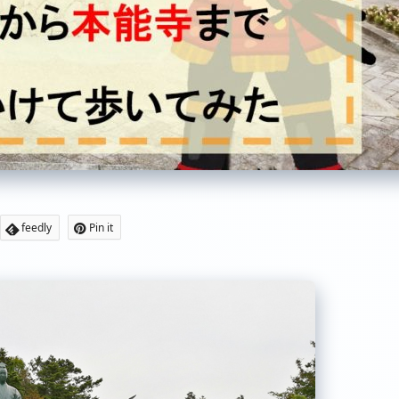
feedly
Pin it