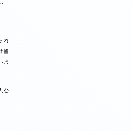
か。
たれ
野望
いま
人公