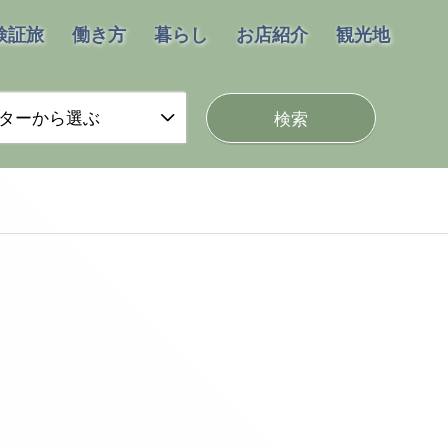
検証旅
働き方
暮らし
お店紹介
観光地
ターから選ぶ