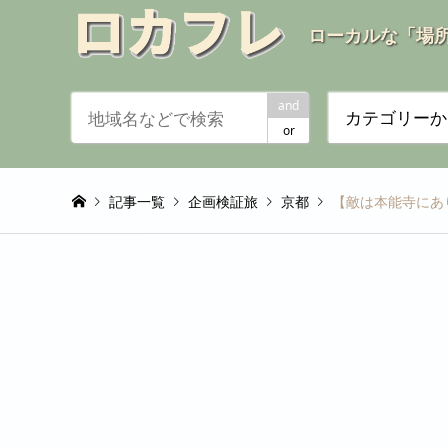
ローカルな「場
and
カテゴリーか
or
記事一覧
企画検証旅
京都
【敵は本能寺にあ