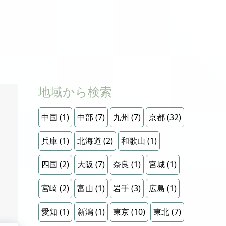
地域から検索
中国
(1)
中部
(7)
九州
(7)
京都
(32)
兵庫
(1)
北海道
(2)
和歌山
(1)
四国
(2)
大阪
(7)
奈良
(1)
宮城
(1)
宮崎
(2)
富山
(1)
岩手
(3)
広島
(1)
愛知
(1)
新潟
(1)
東京
(10)
東北
(7)