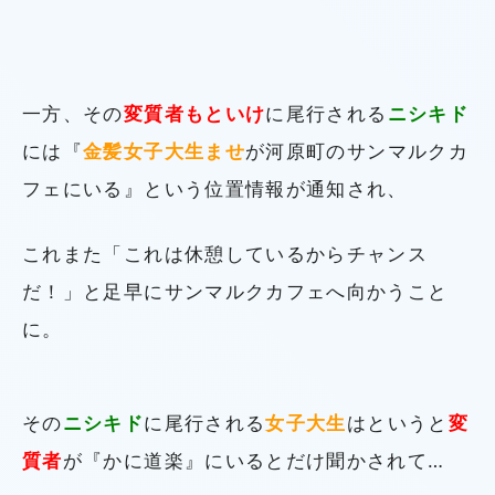
一方、その
変質者もといけ
に尾行される
ニシキド
には『
金髪女子大生ませ
が河原町のサンマルクカ
フェにいる』という位置情報が通知され、
これまた「これは休憩しているからチャンス
だ！」と足早にサンマルクカフェへ向かうこと
に。
その
ニシキド
に尾行される
女子大生
はというと
変
質者
が『かに道楽』にいるとだけ聞かされて…