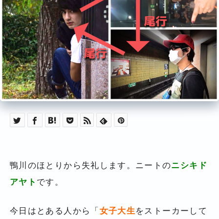
鴨川のほとりから失礼します。ニートの
ニシキド
アヤト
です。
今日はとある人から「
女子大生
をストーカーして