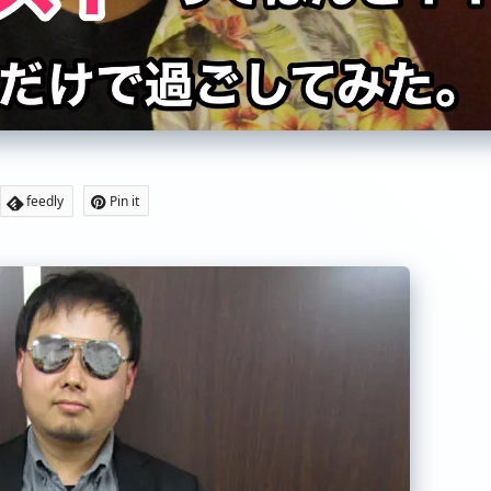
feedly
Pin it