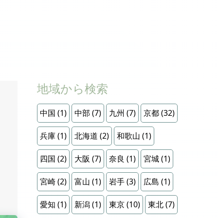
地域から検索
中国
(1)
中部
(7)
九州
(7)
京都
(32)
兵庫
(1)
北海道
(2)
和歌山
(1)
四国
(2)
大阪
(7)
奈良
(1)
宮城
(1)
宮崎
(2)
富山
(1)
岩手
(3)
広島
(1)
愛知
(1)
新潟
(1)
東京
(10)
東北
(7)