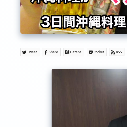
Tweet
Share
Hatena
Pocket
RSS