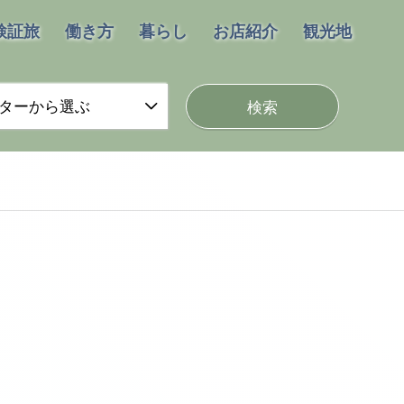
検証旅
働き方
暮らし
お店紹介
観光地
ターから選ぶ