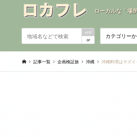
ローカルな「場
and
カテゴリーか
or
記事一覧
企画検証旅
沖縄
沖縄料理はマズイ