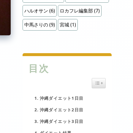
ハルオサン
(6)
ロカフレ編集部
(7)
中馬さりの
(9)
宮城
(1)
目次
Toggle Table of Cont
沖縄ダイエット1日目
沖縄ダイエット2日目
沖縄ダイエット3日目
ダイエット結果