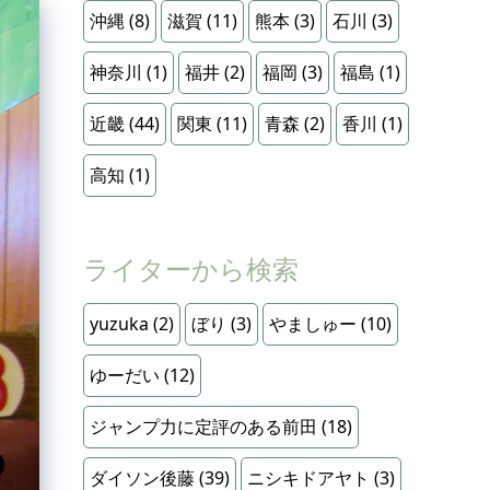
沖縄
(8)
滋賀
(11)
熊本
(3)
石川
(3)
神奈川
(1)
福井
(2)
福岡
(3)
福島
(1)
近畿
(44)
関東
(11)
青森
(2)
香川
(1)
高知
(1)
ライターから検索
yuzuka
(2)
ぼり
(3)
やましゅー
(10)
ゆーだい
(12)
ジャンプ力に定評のある前田
(18)
ダイソン後藤
(39)
ニシキドアヤト
(3)