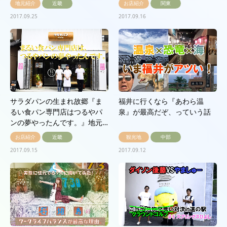
地元紹介
近畿
お店紹介
関東
2017.09.25
2017.09.16
サラダパンの生まれ故郷『ま
福井に行くなら『あわら温
るい食パン専門店はつるやパ
泉』が最高だぞ、っていう話
ンの夢やったんです。』地元…
お店紹介
近畿
観光地
中部
2017.09.15
2017.09.12