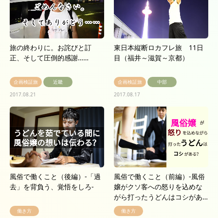
旅の終わりに。お詫びと訂
東日本縦断ロカフレ旅 11日
正、そして圧倒的感謝……
目（福井～滋賀～京都）
企画検証旅
近畿
企画検証旅
中部
2017.08.21
2017.08.17
風俗で働くこと（後編）-「過
風俗で働くこと（前編）-風俗
去」を背負う、覚悟をしろ-
嬢がクソ客への怒りを込めな
がら打ったうどんはコシがあ…
働き方
働き方