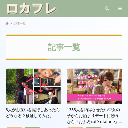
検索
記事一覧
記事一覧
3人がお互いを尾行しあったら
1338人を納得させたい♡女の
どうなる？検証してみた。
子からお泊まりデートに誘う
なら「おふろcafé utatane」…