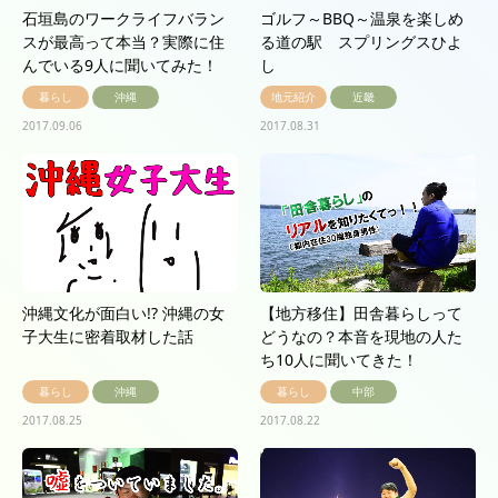
石垣島のワークライフバラン
ゴルフ～BBQ～温泉を楽しめ
スが最高って本当？実際に住
る道の駅 スプリングスひよ
んでいる9人に聞いてみた！
し
暮らし
沖縄
地元紹介
近畿
2017.09.06
2017.08.31
沖縄文化が面白い!? 沖縄の女
【地方移住】田舎暮らしって
子大生に密着取材した話
どうなの？本音を現地の人た
ち10人に聞いてきた！
暮らし
沖縄
暮らし
中部
2017.08.25
2017.08.22