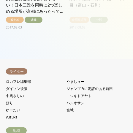
い！日本三景を同時に2つ楽し
目（富山～石川）
める場所が京都にあったって…
観光地
近畿
企画検証旅
中部
2017.08.03
2017.08.02
114件中 49〜64件を表示


ライター
ロカフレ編集部
やましゅー
ダイソン後藤
ジャンプ力に定評のある前田
中馬さりの
ニシキドアヤト
ぼり
ハルオサン
ゆーだい
宮城
yuzuka
地域