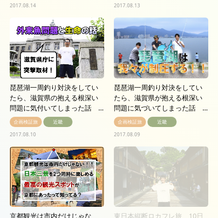
2017.08.14
2017.08.13
琵琶湖一周釣り対決をしてい
琵琶湖一周釣り対決をしてい
たら、滋賀県の抱える根深い
たら、滋賀県が抱える根深い
問題に気付いてしまった話 …
問題に気づいてしまった話 …
企画検証旅
近畿
企画検証旅
近畿
2017.08.10
2017.08.09
京都観光は市内だけじゃな
東日本縦断ロカフレ旅 10日