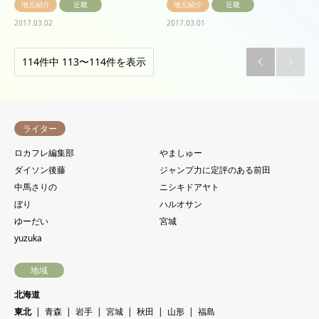
地元紹介
近畿
地元紹介
近畿
2017.03.02
2017.03.01
114件中 113〜114件を表示


ライター
ロカフレ編集部
やましゅー
ダイソン後藤
ジャンプ力に定評のある前田
中馬さりの
ニシキドアヤト
ぼり
ハルオサン
ゆーだい
宮城
yuzuka
地域
北海道
東北
青森
岩手
宮城
秋田
山形
福島