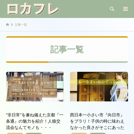
検索
記事一覧
記事一覧
“非日常”を兼ね備えた京都『一
西日本一小さい市『向日市』
条通』の魅力を紹介！人狼交
をブラリ！子供の時に味わえ
流会なんてモノも・・・
なかった良さがそこにあった