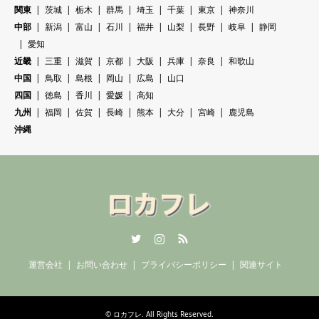
関東
茨城
栃木
群馬
埼玉
千葉
東京
神奈川
中部
新潟
富山
石川
福井
山梨
長野
岐阜
静岡
愛知
近畿
三重
滋賀
京都
大阪
兵庫
奈良
和歌山
中国
鳥取
島根
岡山
広島
山口
四国
徳島
香川
愛媛
高知
九州
福岡
佐賀
長崎
熊本
大分
宮崎
鹿児島
沖縄
Twitter
Instagram
RSS
運営会社
お問い合わせ
プライバシーポリシー
関連サイト
©
ロカフレ
. All Rights Reserved.