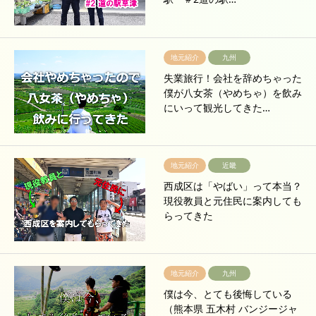
地元紹介
九州
失業旅行！会社を辞めちゃった
僕が八女茶（やめちゃ）を飲み
にいって観光してきた…
地元紹介
近畿
西成区は「やばい」って本当？
現役教員と元住民に案内しても
らってきた
地元紹介
九州
僕は今、とても後悔している
（熊本県 五木村 バンジージャ