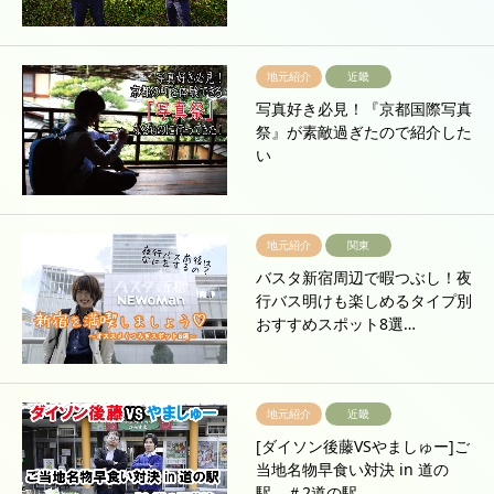
地元紹介
近畿
写真好き必見！『京都国際写真
祭』が素敵過ぎたので紹介した
い
地元紹介
関東
バスタ新宿周辺で暇つぶし！夜
行バス明けも楽しめるタイプ別
おすすめスポット8選…
地元紹介
近畿
[ダイソン後藤VSやましゅー]ご
当地名物早食い対決 in 道の
駅 ＃2道の駅…