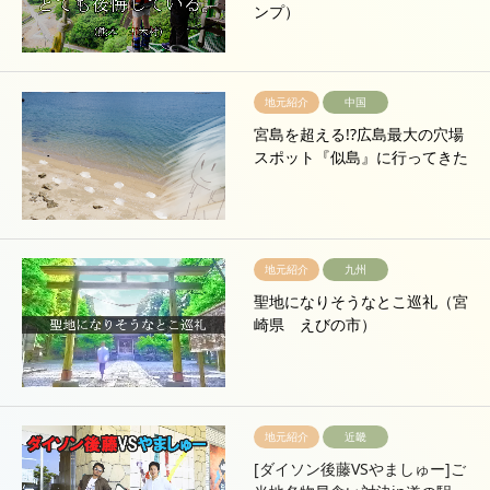
ンプ）
地元紹介
中国
宮島を超える!?広島最大の穴場
スポット『似島』に行ってきた
地元紹介
九州
聖地になりそうなとこ巡礼（宮
崎県 えびの市）
地元紹介
近畿
[ダイソン後藤VSやましゅー]ご