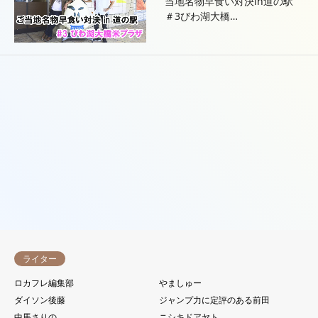
当地名物早食い対決in道の駅
＃3びわ湖大橋…
地元紹介
うちの地元が1番だ！地元１グ
ランプリ！！
28件中 1〜16件を表示


ライター
ロカフレ編集部
やましゅー
ダイソン後藤
ジャンプ力に定評のある前田
中馬さりの
ニシキドアヤト