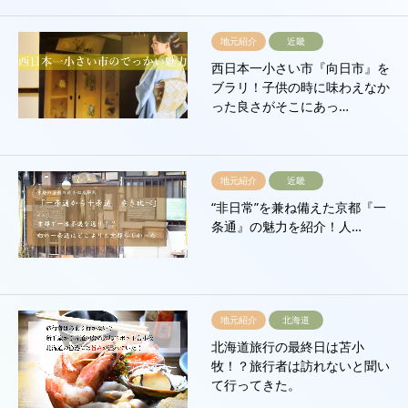
地元紹介
近畿
西日本一小さい市『向日市』を
ブラリ！子供の時に味わえなか
った良さがそこにあっ…
地元紹介
近畿
“非日常”を兼ね備えた京都『一
条通』の魅力を紹介！人…
地元紹介
北海道
北海道旅行の最終日は苫小
牧！？旅行者は訪れないと聞い
て行ってきた。