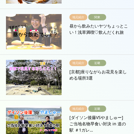
地元紹介
関東
昼から飲みたいヤツちょっとこ
い！浅草満喫♡飲んだくれ旅
地元紹介
近畿
[京都]座りながらお花見を楽し
める場所3選
地元紹介
近畿
[ダイソン後藤VSやましゅー]
ご当地名物早食い対決 in 道の
駅 ＃1ガレ…