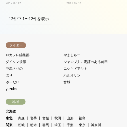
2017.07.12
2017.07.11
12件中 1〜12件を表示
ライター
ロカフレ編集部
やましゅー
ダイソン後藤
ジャンプ力に定評のある前田
中馬さりの
ニシキドアヤト
ぼり
ハルオサン
ゆーだい
宮城
yuzuka
地域
北海道
東北
青森
岩手
宮城
秋田
山形
福島
関東
茨城
栃木
群馬
埼玉
千葉
東京
神奈川