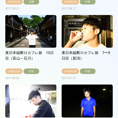
企画検証旅
近畿
企画検証旅
中部
2017.08.21
2017.08.17
東日本縦断ロカフレ旅 10日
東日本縦断ロカフレ旅 7〜9
目（富山～石川）
日目（新潟）
企画検証旅
中部
企画検証旅
中部
2017.08.02
2017.07.27