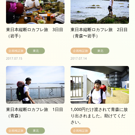
東日本縦断ロカフレ旅 3日目
東日本縦断ロカフレ旅 2日目
（岩手）
（青森〜岩手）
企画検証旅
東北
企画検証旅
東北
2017.07.15
2017.07.14
東日本縦断ロカフレ旅 1日目
1,000円だけ渡されて青森に放
（青森）
り出されました。助けてくだ
さい。
企画検証旅
東北
企画検証旅