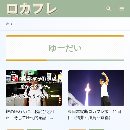
検索
ゆーだい
旅の終わりに。お詫びと訂
東日本縦断ロカフレ旅 11日
正、そして圧倒的感謝……
目（福井～滋賀～京都）