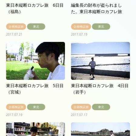
東日本縦断ロカフレ旅 6日目
編集長の財布が盗られまし
（福島）
た。東日本縦断ロカフレ旅
企画検証旅
東北
企画検証旅
東北
2017.07.21
2017.07.19
東日本縦断ロカフレ旅 5日目
東日本縦断ロカフレ旅 4日目
（宮城）
（岩手）
企画検証旅
東北
企画検証旅
東北
2017.07.19
2017.07.17