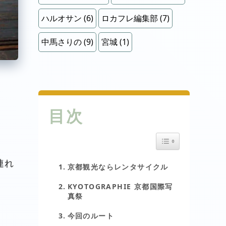
ハルオサン
(6)
ロカフレ編集部
(7)
中馬さりの
(9)
宮城
(1)
目次
Toggle Table of Cont
連れ
京都観光ならレンタサイクル
KYOTOGRAPHIE 京都国際写
真祭
今回のルート