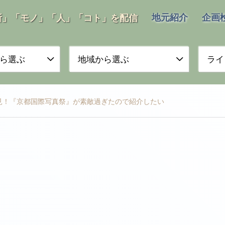
地元紹介
企画
所」「モノ」「人」「コト」を配信
ら選ぶ
地域から選ぶ
ライ
見！『京都国際写真祭』が素敵過ぎたので紹介したい