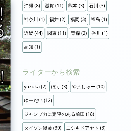
沖縄
(8)
滋賀
(11)
熊本
(3)
石川
(3)
神奈川
(1)
福井
(2)
福岡
(3)
福島
(1)
近畿
(44)
関東
(11)
青森
(2)
香川
(1)
高知
(1)
ライターから検索
yuzuka
(2)
ぼり
(3)
やましゅー
(10)
ゆーだい
(12)
ジャンプ力に定評のある前田
(18)
ダイソン後藤
(39)
ニシキドアヤト
(3)