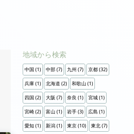
地域から検索
中国
(1)
中部
(7)
九州
(7)
京都
(32)
兵庫
(1)
北海道
(2)
和歌山
(1)
四国
(2)
大阪
(7)
奈良
(1)
宮城
(1)
宮崎
(2)
富山
(1)
岩手
(3)
広島
(1)
愛知
(1)
新潟
(1)
東京
(10)
東北
(7)