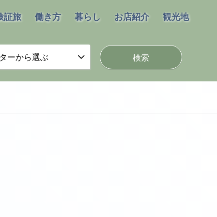
検証旅
働き方
暮らし
お店紹介
観光地
ターから選ぶ