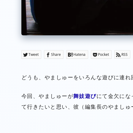
Tweet
Share
Hatena
Pocket
RSS
どうも、やましゅーをいろんな遊びに連れ
今回、やましゅーが
舞妓遊び
にて金欠にな
て行きたいと思い、彼（編集長のやましゅ