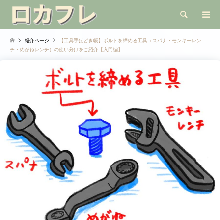
検索
紹介ページ
【工具手ほどき帳】ボルトを締める工具（スパナ・モンキーレン
チ・めがねレンチ）の使い分けをご紹介【入門編】