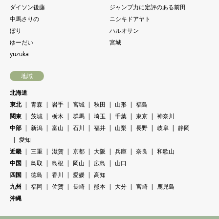
ダイソン後藤
ジャンプ力に定評のある前田
中馬さりの
ニシキドアヤト
ぼり
ハルオサン
ゆーだい
宮城
yuzuka
地域
北海道
東北
青森
岩手
宮城
秋田
山形
福島
関東
茨城
栃木
群馬
埼玉
千葉
東京
神奈川
中部
新潟
富山
石川
福井
山梨
長野
岐阜
静岡
愛知
近畿
三重
滋賀
京都
大阪
兵庫
奈良
和歌山
中国
鳥取
島根
岡山
広島
山口
四国
徳島
香川
愛媛
高知
九州
福岡
佐賀
長崎
熊本
大分
宮崎
鹿児島
沖縄