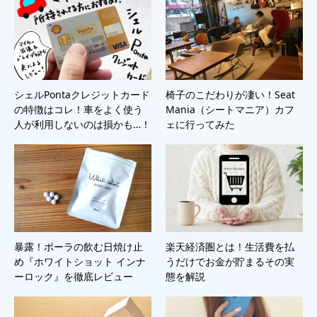
シェルPontaクレジットカード
椅子のこだわりが凄い！Seat
の特徴はコレ！車をよく使う
Mania（シートマニア）カフ
人が利用しないのは損かも…！
ェに行ってみた
暴露！ポーラの飲む日焼け止
楽天経済圏とは！生活費を払
め『ホワイトショット インナ
うだけでお金が貯まるその実
ーロック』を徹底レビュー
態を解説