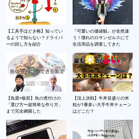
【工具手ほどき帳】知ってい
『可愛いの価値観』が全然違
るようで知らない？ドライバ
う！憧れのロサンゼルスにて
ーの回し方を紹介
生活用品を調査してきた
【魚屋×板前】魚の煮付けの
【頂上決戦】牛丼並盛りの米
「選び方〜超簡単な作り方」
粒が1番多い大手牛丼チェーン
まで完全網羅した
はどこだ？