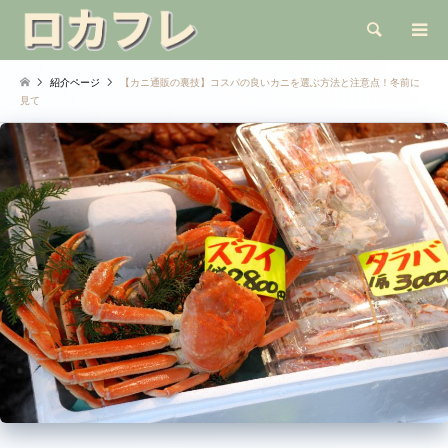
検索
紹介ページ
【カニ通販の裏技】コスパの良いカニを選ぶ方法と注意点！冬前に
見て