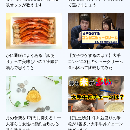
販オタクが教えます
て選びましょう
かに通販によくある『訳あ
【女子ウケするのは？】大手
り』って美味しいの？実際に
コンビニ3社のシュークリーム
頼んで思うこと
食べ比べて比較してみた
月の食費を1万円に抑える！一
【頂上決戦】牛丼並盛りの米
人暮らし女性の節約自炊の心
粒が1番多い大手牛丼チェーン
得を教えます
はどこだ？