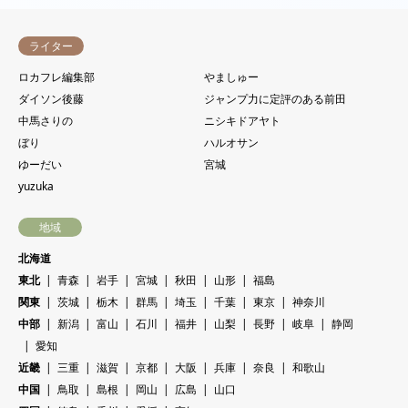
ライター
ロカフレ編集部
やましゅー
ダイソン後藤
ジャンプ力に定評のある前田
中馬さりの
ニシキドアヤト
ぼり
ハルオサン
ゆーだい
宮城
yuzuka
地域
北海道
東北
青森
岩手
宮城
秋田
山形
福島
関東
茨城
栃木
群馬
埼玉
千葉
東京
神奈川
中部
新潟
富山
石川
福井
山梨
長野
岐阜
静岡
愛知
近畿
三重
滋賀
京都
大阪
兵庫
奈良
和歌山
中国
鳥取
島根
岡山
広島
山口