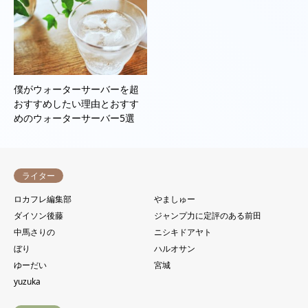
僕がウォーターサーバーを超
おすすめしたい理由とおすす
めのウォーターサーバー5選
ライター
ロカフレ編集部
やましゅー
ダイソン後藤
ジャンプ力に定評のある前田
中馬さりの
ニシキドアヤト
ぼり
ハルオサン
ゆーだい
宮城
yuzuka