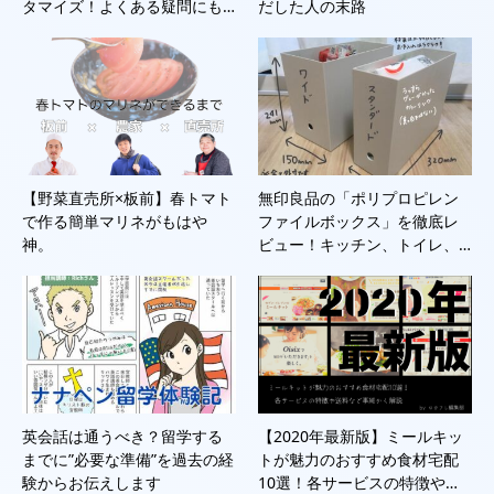
タマイズ！よくある疑問にも…
だした人の末路
【野菜直売所×板前】春トマト
無印良品の「ポリプロピレン
で作る簡単マリネがもはや
ファイルボックス」を徹底レ
神。
ビュー！キッチン、トイレ、…
英会話は通うべき？留学する
【2020年最新版】ミールキッ
までに”必要な準備”を過去の経
トが魅力のおすすめ食材宅配
験からお伝えします
10選！各サービスの特徴や…