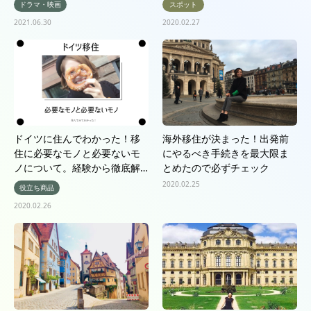
ドラマ・映画
スポット
2021.06.30
2020.02.27
ドイツに住んでわかった！移
海外移住が決まった！出発前
住に必要なモノと必要ないモ
にやるべき手続きを最大限ま
ノについて。経験から徹底解…
とめたので必ずチェック
2020.02.25
役立ち商品
2020.02.26