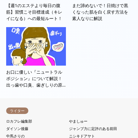
【週1のエステより毎日の腹
まだ諦めないで！日焼けで黒
筋】習慣こそ目標達成（キレ
くなった肌を白く戻す方法を
イになる）への最短ルート！
素人なりに解説
お口に優しい『ニュートラル
ポジション』について解説！
出っ歯や口臭、歯ぎしりの原…
ライター
ロカフレ編集部
やましゅー
ダイソン後藤
ジャンプ力に定評のある前田
中馬さりの
ニシキドアヤト