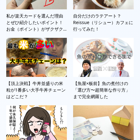
私が楽天カードを選んだ理由
自分だけのラテアート？
とぜひ紹介したいポイント！
Reissue（リシュー）カフェに
お金（ポイント）がザクザク…
行ってみた！
【頂上決戦】牛丼並盛りの米
【魚屋×板前】魚の煮付けの
粒が1番多い大手牛丼チェーン
「選び方〜超簡単な作り方」
はどこだ？
まで完全網羅した