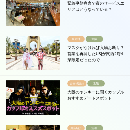
緊急事態宣言で夜のサービスエ
リアはどうなっている？
観光地
大阪
マスクがなければ入場お断り？
営業を再開したUSJが関西2府4
県限定だったので…
企画検証旅
近畿
大阪のヤンキーに聞くカップル
おすすめデートスポット
お店紹介
近畿