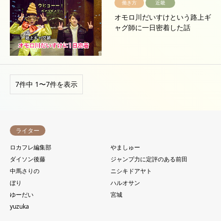
働き方
近畿
オモロ川だいすけという路上ギ
ャグ師に一日密着した話
7件中 1〜7件を表示
ライター
ロカフレ編集部
やましゅー
ダイソン後藤
ジャンプ力に定評のある前田
中馬さりの
ニシキドアヤト
ぼり
ハルオサン
ゆーだい
宮城
yuzuka