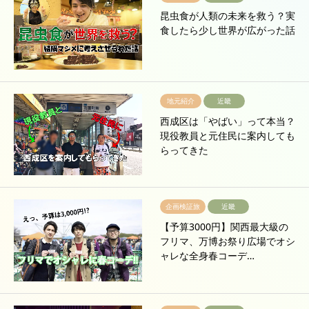
昆虫食が人類の未来を救う？実
食したら少し世界が広がった話
地元紹介
近畿
西成区は「やばい」って本当？
現役教員と元住民に案内しても
らってきた
企画検証旅
近畿
【予算3000円】関西最大級の
フリマ、万博お祭り広場でオシ
ャレな全身春コーデ…