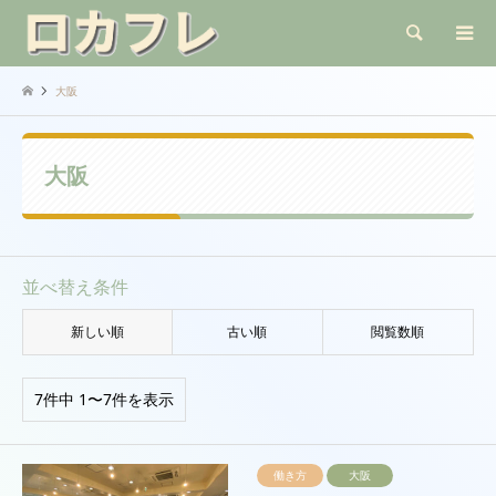
検索
大阪
大阪
並べ替え条件
新しい順
古い順
閲覧数順
7件中 1〜7件を表示
働き方
大阪