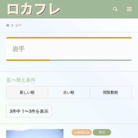
検索
岩手
岩手
並べ替え条件
新しい順
古い順
閲覧数順
3件中 1〜3件を表示
企画検証旅
東北