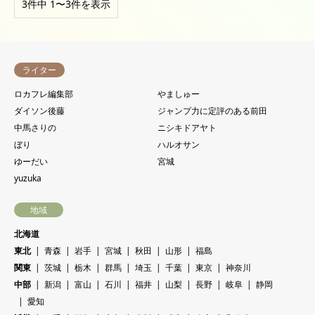
3件中 1〜3件を表示
ライター
ロカフレ編集部
やましゅー
ダイソン後藤
ジャンプ力に定評のある前田
中馬さりの
ニシキドアヤト
ぼり
ハルオサン
ゆーだい
宮城
yuzuka
地域
北海道
東北
青森
岩手
宮城
秋田
山形
福島
関東
茨城
栃木
群馬
埼玉
千葉
東京
神奈川
中部
新潟
富山
石川
福井
山梨
長野
岐阜
静岡
愛知