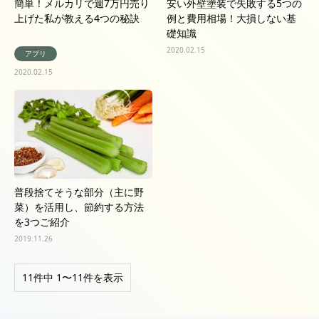
簡単！メルカリで週7万円売り
安い外壁塗装で失敗する5つの
上げた私が教える4つの秘訣
例と費用相場！大損しない基
礎知識
2020.02.15
アプリ
2020.02.15
普段捨てそうな部分（主に野
菜）を活用し、節約する方法
を3つご紹介
2019.11.26
11件中 1〜11件を表示