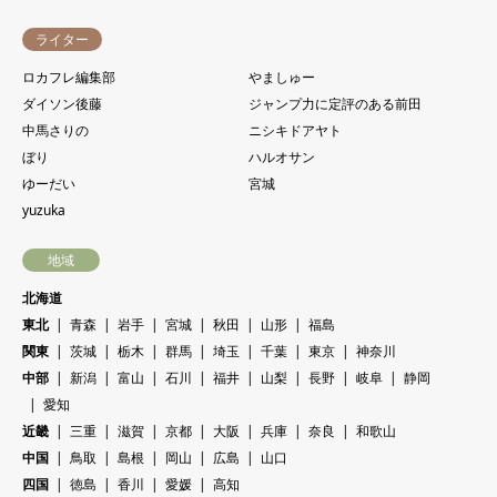
ライター
ロカフレ編集部
やましゅー
ダイソン後藤
ジャンプ力に定評のある前田
中馬さりの
ニシキドアヤト
ぼり
ハルオサン
ゆーだい
宮城
yuzuka
地域
北海道
東北
青森
岩手
宮城
秋田
山形
福島
関東
茨城
栃木
群馬
埼玉
千葉
東京
神奈川
中部
新潟
富山
石川
福井
山梨
長野
岐阜
静岡
愛知
近畿
三重
滋賀
京都
大阪
兵庫
奈良
和歌山
中国
鳥取
島根
岡山
広島
山口
四国
徳島
香川
愛媛
高知