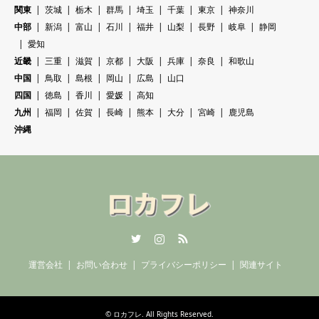
関東
茨城
栃木
群馬
埼玉
千葉
東京
神奈川
中部
新潟
富山
石川
福井
山梨
長野
岐阜
静岡
愛知
近畿
三重
滋賀
京都
大阪
兵庫
奈良
和歌山
中国
鳥取
島根
岡山
広島
山口
四国
徳島
香川
愛媛
高知
九州
福岡
佐賀
長崎
熊本
大分
宮崎
鹿児島
沖縄
Twitter
Instagram
RSS
運営会社
お問い合わせ
プライバシーポリシー
関連サイト
©
ロカフレ
. All Rights Reserved.