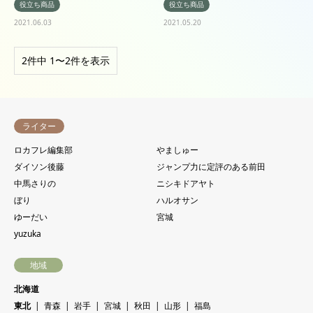
役立ち商品
役立ち商品
2021.06.03
2021.05.20
2件中 1〜2件を表示
ライター
ロカフレ編集部
やましゅー
ダイソン後藤
ジャンプ力に定評のある前田
中馬さりの
ニシキドアヤト
ぼり
ハルオサン
ゆーだい
宮城
yuzuka
地域
北海道
東北
青森
岩手
宮城
秋田
山形
福島