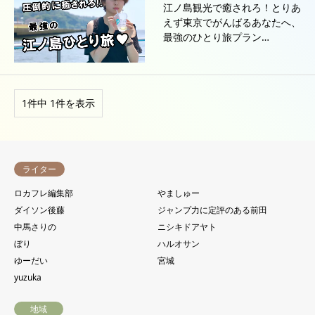
江ノ島観光で癒されろ！とりあ
えず東京でがんばるあなたへ、
最強のひとり旅プラン…
1件中 1件を表示
ライター
ロカフレ編集部
やましゅー
ダイソン後藤
ジャンプ力に定評のある前田
中馬さりの
ニシキドアヤト
ぼり
ハルオサン
ゆーだい
宮城
yuzuka
地域