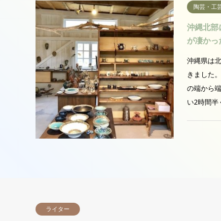
陶芸・工
沖縄北部
が凄かっ
沖縄県は
きました
の端から
い2時間半
ライター