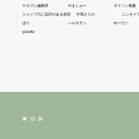
ロカフレ編集部
やましゅー
ダイソン後藤
ジャンプ力に定評のある前田
中馬さりの
ニシキド
ぼり
ハルオサン
ゆーだい
yuzuka