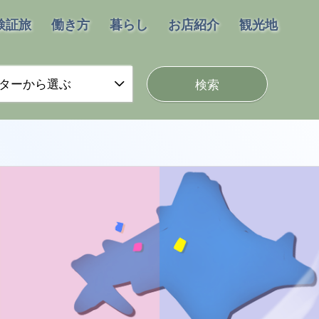
検証旅
働き方
暮らし
お店紹介
観光地
ターから選ぶ