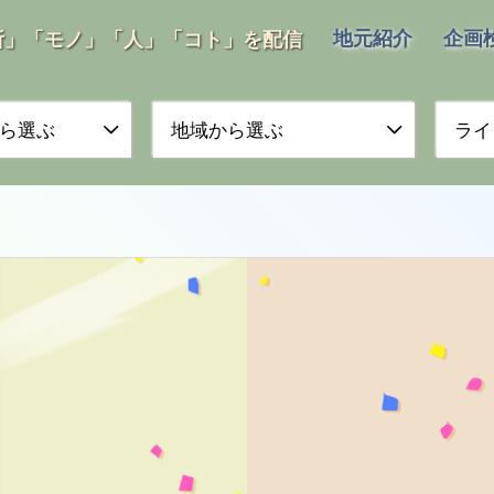
地元紹介
企画
所」「モノ」「人」「コト」を配信
ら選ぶ
地域から選ぶ
ライ