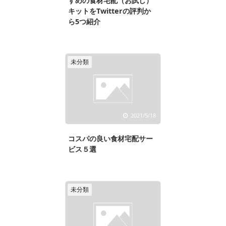
すめの食材宅配（お試し）
キットをTwitterの評判か
ら5つ紹介
未分類
2021/5/18
コスパの良い食材宅配サー
ビス５選
未分類