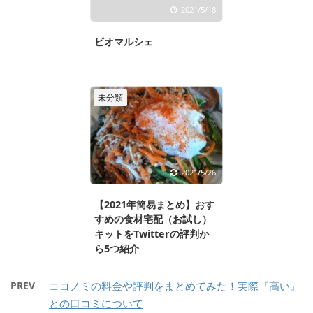
2021/5/18
ビオマルシェ
未分類
2021/5/26
【2021年簡易まとめ】おす
すめの食材宅配（お試し）
キットをTwitterの評判か
ら5つ紹介
PREV
ココノミの料金や評判をまとめてみた！実際『高い』
との口コミについて